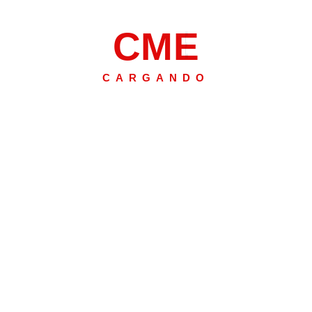
C
M
E
CARGANDO
Revista Montañero 
ducación y diversión y lo